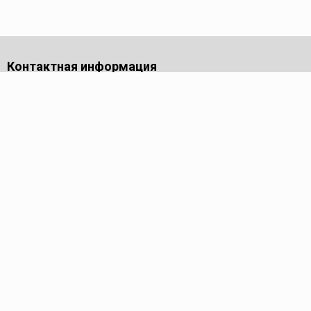
Контактная информация
Московская обл.,
г. Долгопрудный,
проезд Лихачевский, дом 4
стр.1, офис 219
Телефон
8 (495) 143-53-44
Пн - Пт: 9.00-17.00
Электронная почта
info@reed-group.ru
Каталог