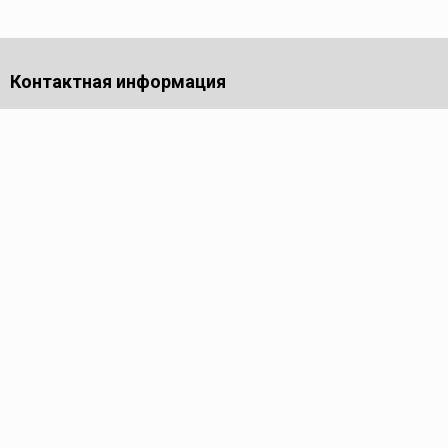
Контактная информация
Московская обл.,
г. Долгопрудный,
проезд Лихачевский, дом 4
стр.1, офис 219
Телефон
8 (495) 143-53-44
Пн - Пт: 9.00-17.00
Электронная почта
info@reed-group.ru
Каталог