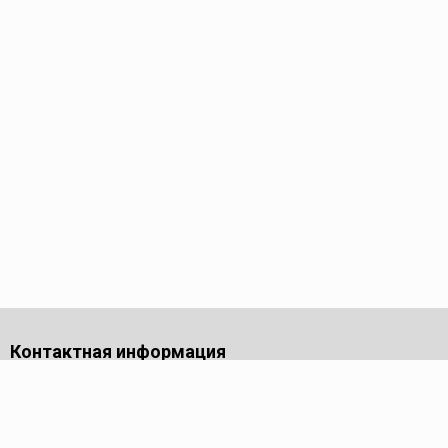
Контактная информация
Московская обл.,
г. Долгопрудный,
проезд Лихачевский, дом 4