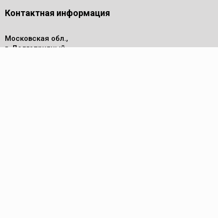
Контактная информация
Московская обл.,
г. Долгопрудный,
проезд Лихачевский, дом 4
стр.1, офис 219
Телефон
8 (495) 143-53-44
Пн - Пт: 9.00-17.00
Электронная почта
info@reed-group.ru
Каталог
Трубные ключи
Труборезы