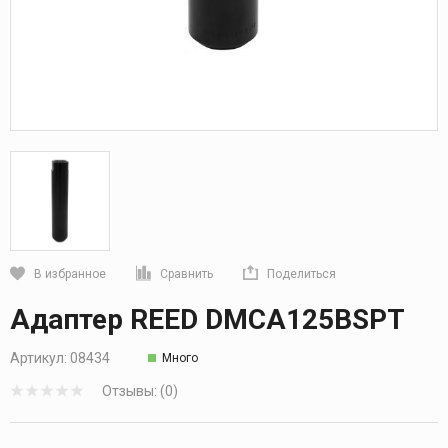
В избранное
Сравнить
Поделиться
Кликните, чтобы скопировать прямую ссылку
Адаптер REED DMCA125BSPT
Артикул:
08434
Много
Отзывы: (0)