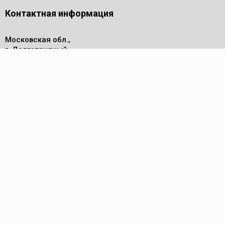
Контактная информация
Московская обл.,
г. Долгопрудный,
проезд Лихачевский, дом 4
стр.1, офис 219
Телефон
8 (495) 143-53-44
Пн - Пт: 9.00-17.00
Электронная почта
info@reed-group.ru
Каталог
Трубные ключи
Труборезы