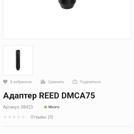
В избранное
Сравнить
Поделиться
Кликните, чтобы скопировать прямую ссылку
Адаптер REED DMCA75
Артикул:
08423
Много
Отзывы: (0)