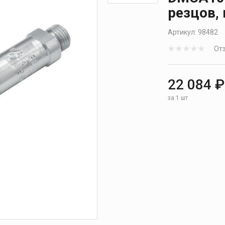
резцов,
Артикул:
98482
Отз
22 084 ₽
за 1 шт