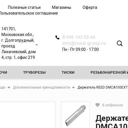
Полезные статьи
Магазины
Оферта
Пользовательское соглашение
141701,
Московская обл.,
8 495 143 53 44
г. Долгопрудный,
info@reed-group.ru
проезд
Пн - Пт 09:00 - 17:00
Лихачевский, дом
4, стр. 1, офис 219
ЮЧИ
ТРУБОРЕЗЫ
ТИСКИ
РЕЗЬБОНАРЕЗНОЙ 
АТЧИКИ
ИНСТРУМЕНТЫ ДЛЯ ОБРАБОТКИ ТРУБ
воды
Дополнительные принадлежности
Держатель REED DMCA100EXT д
 ГИДРАВЛИЧЕСКИХ ИСПЫТАНИЙ
СТАНКИ ДЛЯ ВРЕЗКИ В 
В избранное
 ОБЩЕГО НАЗНАЧЕНИЯ
Кликните, чтобы скопировать 
Держате
DMCA100