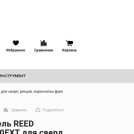
назначения
Избранное
Сравнение
Корзина
ИНСТРУМЕНТ
ля сверл, резцов, корончатых фрез
ТРУБОПРОВОДЫ
Сравнить
Поделиться
прямую ссылку
ль REED
EXT для сверл,