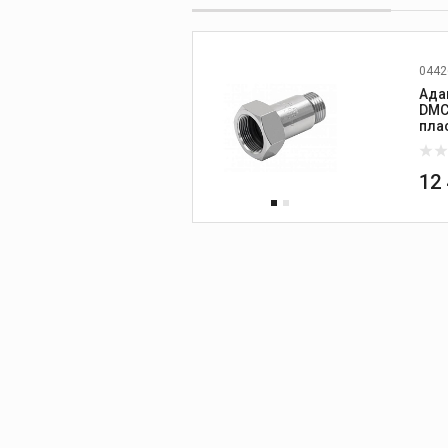
0442
Ада
DMC
пла
PVC
12