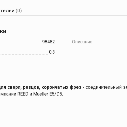
ателей
(0)
ики
98482
Описание
0,3
я сверл, резцов, корончатых фрез -
соединительный эл
мпании REED и Mueller E5/D5.