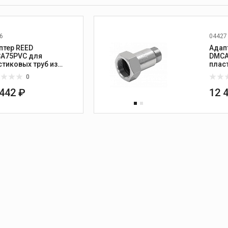
6
04427
птер REED
Адап
A75PVC для
DMCA
стиковых труб из
плас
/PE
PVC/
0
 442 ₽
12 