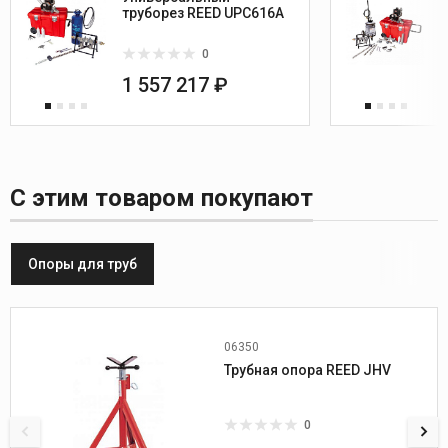
труборез REED UPC616A
0
1 557 217 ₽
С этим товаром покупают
Опоры для труб
06350
Min диаметр труб, мм:
3
Трубная опора REED JHV
Max диаметр труб, мм:
914
Min диаметр труб, дюйм:
1/8
Max диаметр труб, дюйм:
36
0
Рабочая высота, мм:
711-1245