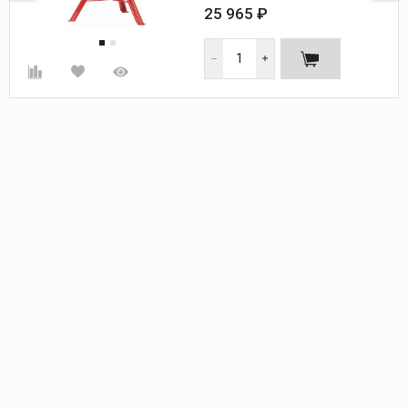
Вес, кг:
10,4
25 965 ₽