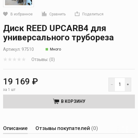
В избранное
Сравнить
Поделиться
Кликните, чтобы скопировать прямую ссылку
Диск REED UPCARB4 для
универсального трубореза
Артикул:
97510
Много
Отзывы: (0)
19 169 ₽
за 1 шт
В КОРЗИНУ
Описание
Отзывы покупателей
(0)