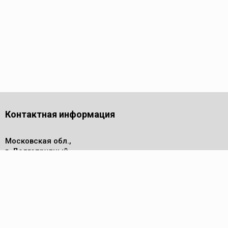
Контактная информация
Московская обл.,
г. Долгопрудный,
проезд Лихачевский, дом 4
стр.1, офис 219
Телефон
8 (495) 143-53-44
Пн - Пт: 9.00-17.00