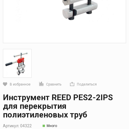
В избранное
Сравнить
Поделиться
Кликните, чтобы скопировать прямую ссылку
Инструмент REED PES2-2IPS
для перекрытия
полиэтиленовых труб
Артикул:
04322
Много