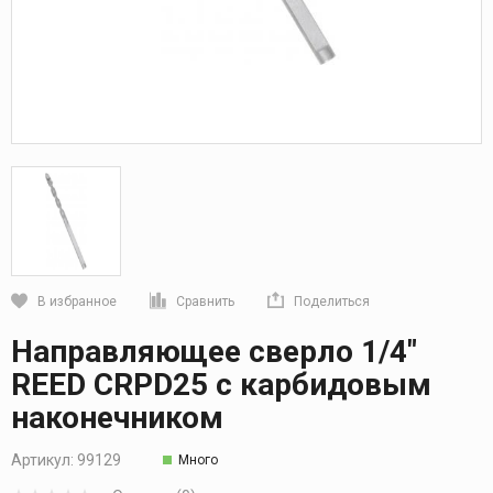
В избранное
Сравнить
Поделиться
Кликните, чтобы скопировать прямую ссылку
Направляющее сверло 1/4"
REED CRPD25 с карбидовым
наконечником
Артикул:
99129
Много