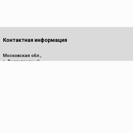
Контактная информация
Московская обл.,
г. Долгопрудный,
проезд Лихачевский, дом 4
стр.1, офис 219
Телефон
8 (495) 143-53-44
Пн - Пт: 9.00-17.00
Электронная почта
info@reed-group.ru