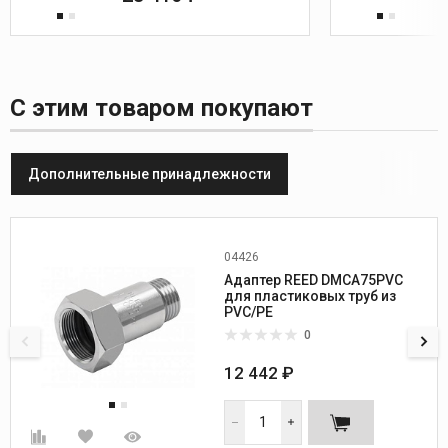
С этим товаром покупают
Дополнительные принадлежности
04426
Диаметр, дюйм:
3/4
Адаптер REED DMCA75PVC
Вес, кг:
0,7
для пластиковых труб из
PVC/PE
0
12 442 ₽