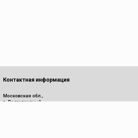
Контактная информация
Московская обл.,
г. Долгопрудный,
проезд Лихачевский, дом 4
стр.1, офис 219
Телефон
8 (495) 143-53-44