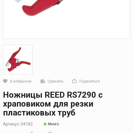
В избранное
Сравнить
Поделиться
Кликните, чтобы скопировать прямую ссылку
Ножницы REED RS7290 с
храповиком для резки
пластиковых труб
Артикул:
04182
Много