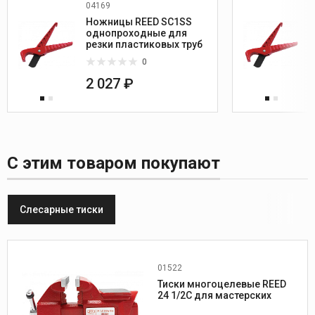
04169
Ножницы REED SC1SS
однопроходные для
резки пластиковых труб
0
2 027 ₽
С этим товаром покупают
Слесарные тиски
01522
Глубина створа, мм:
64
Тиски многоцелевые REED
Ширина губок, мм:
115
24 1/2C для мастерских
Рабочий ход, мм:
102