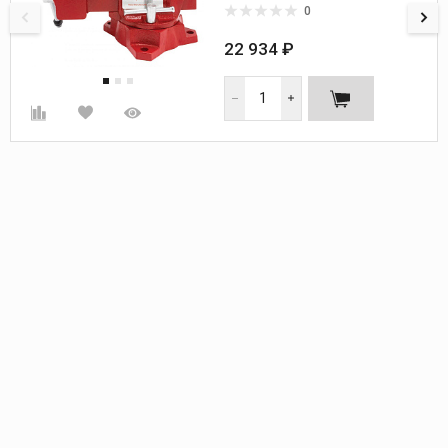
Вес, кг:
8,2
0
22 934 ₽