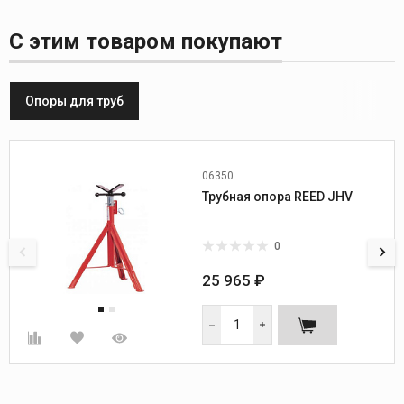
С этим товаром покупают
Опоры для труб
06350
Min диаметр труб, мм:
3
Трубная опора REED JHV
Max диаметр труб, мм:
914
Min диаметр труб, дюйм:
1/8
Max диаметр труб, дюйм:
36
0
Рабочая высота, мм:
711-1245
Вес, кг:
10,4
25 965 ₽