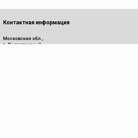
Контактная информация
Московская обл.,
г. Долгопрудный,
проезд Лихачевский, дом 4
стр.1, офис 219
Телефон
8 (495) 143-53-44
Пн - Пт: 9.00-17.00
Электронная почта
info@reed-group.ru
Каталог