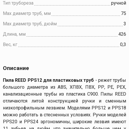
Тип трубореза
ручной
Max диаметр труб, мм
75
Max диаметр труб, дюйм
3
Длина, мм
426
Вес, кг
0,3
Описание
Пила REED PPS12 для пластиковых труб
- режет трубы
большого диаметра из АВS, ХПВХ, ПВХ, РР, РЕ, РЕХ,
канализационные трубы из пластика С900. Пилы REED
отличаются литой конструкцией ручки и сменным
низкопрофильным лезвием. Моделями PPS12 и PPS18
можно работать в стесненных условиях. Ручки моделей
РРS20 и РРS24 эргономичны, широкие лезвия имеют
11 зубьев на дюйм, что значительно больше чем у