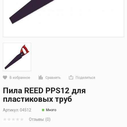
В избранное
Сравнить
Поделиться
Кликните, чтобы скопировать прямую ссылку
Пила REED PPS12 для
пластиковых труб
Артикул:
04512
Много
Отзывы: (0)