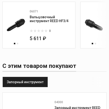
06071
Вальцовочный
инструмент REED HF3/4
0
5 611 ₽
С этим товаром покупают
Запорный инструмент
04300
Min диаметр труб, мм:
19
Запорный инструмент REED