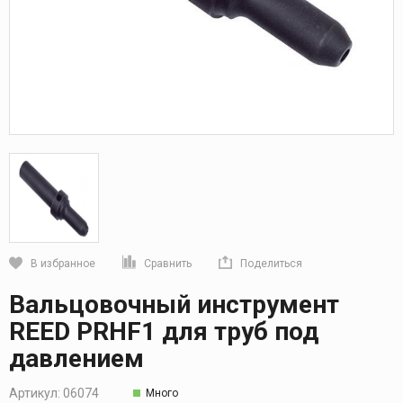
В избранное
Сравнить
Поделиться
Кликните, чтобы скопировать прямую ссылку
Вальцовочный инструмент
REED PRHF1 для труб под
давлением
Артикул:
06074
Много