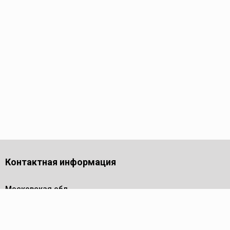
Контактная информация
Московская обл.,
г. Долгопрудный,
проезд Лихачевский, дом 4
стр.1, офис 219