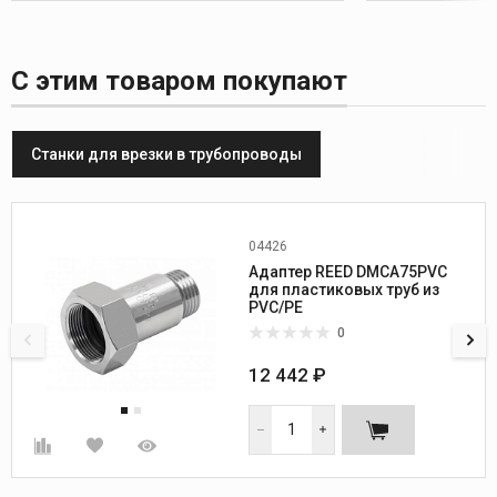
С этим товаром покупают
Станки для врезки в трубопроводы
04426
Диаметр, дюйм:
3/4
Адаптер REED DMCA75PVC
Вес, кг:
0,7
для пластиковых труб из
PVC/PE
0
12 442 ₽