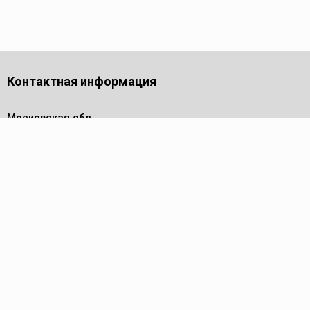
Контактная информация
Московская обл.,
г. Долгопрудный,
проезд Лихачевский, дом 4
стр.1, офис 219
Телефон
8 (495) 143-53-44
Пн - Пт: 9.00-17.00
Электронная почта
info@reed-group.ru