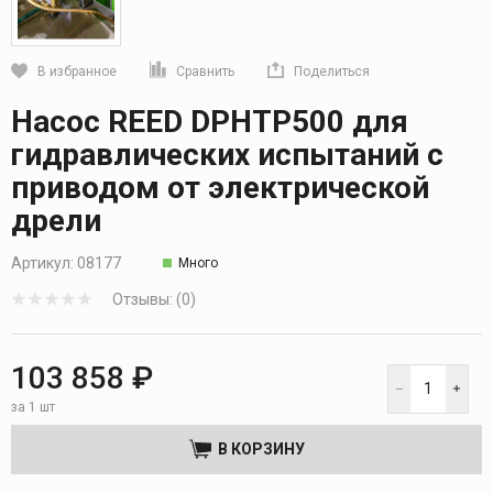
В избранное
Сравнить
Поделиться
Кликните, чтобы скопировать прямую ссылку
Насос REED DPHTP500 для
гидравлических испытаний с
приводом от электрической
дрели
Артикул:
08177
Много
Отзывы: (0)
103 858 ₽
за 1 шт
В КОРЗИНУ