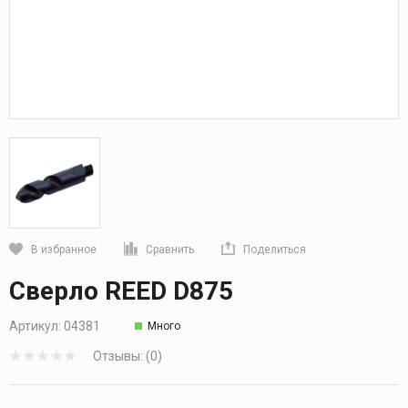
В избранное
Сравнить
Поделиться
Кликните, чтобы скопировать прямую ссылку
Сверло REED D875
Артикул:
04381
Много
Отзывы: (0)