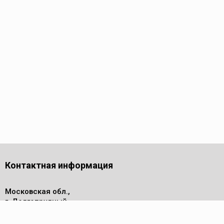
Контактная информация
Московская обл.,
г. Долгопрудный,
проезд Лихачевский, дом 4
стр.1, офис 219