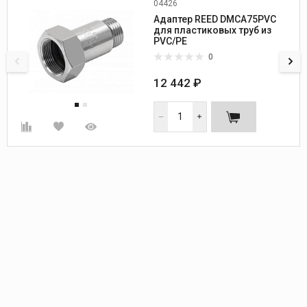
04426
Диаметр, дюйм:
3/4
Адаптер REED DMCA75PVC
Вес, кг:
0,7
для пластиковых труб из
PVC/PE
0
12 442 ₽