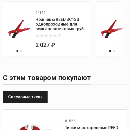
04169
Ножницы REED SC1SS
однопроходные для
резки пластиковых труб
0
2 027 ₽
С этим товаром покупают
Слесарные тиски
01522
Глубина створа, мм:
64
Тиски многоцелевые REED