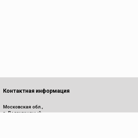
Контактная информация
Московская обл.,
г. Долгопрудный,
проезд Лихачевский, дом 4
стр.1, офис 219
Телефон