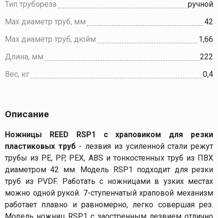
Тип трубореза
ручной
Max диаметр труб, мм
42
Max диаметр труб, дюйм
1,66
Длина, мм
222
Вес, кг
0,4
Описание
Ножницы REED RSP1 с храповиком для резки
пластиковых труб
-
лезвия из усиленной стали режут
трубы из PE, PP, PEX, ABS и тонкостенных труб из ПВХ
диаметром 42 мм. Модель RSP1 подходит для резки
труб из PVDF. Работать с ножницами в узких местах
можно одной рукой. 7-ступенчатый храповой механизм
работает плавно и равномерно, легко совершая рез.
Модель ножниц RSP1 с заостренным лезвием отлично