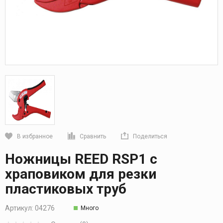
В избранное
Сравнить
Поделиться
Кликните, чтобы скопировать прямую ссылку
Ножницы REED RSP1 с
храповиком для резки
пластиковых труб
Артикул:
04276
Много