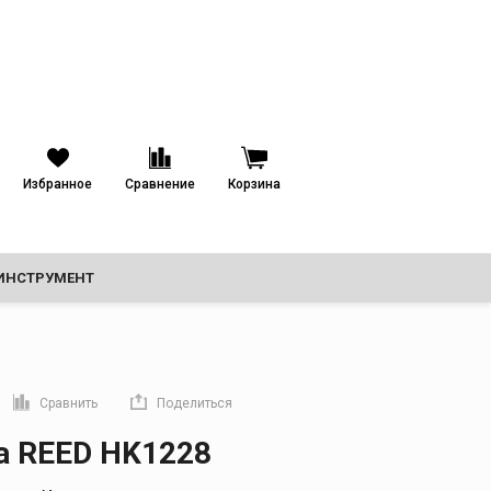
назначения
Избранное
Сравнение
Корзина
ИНСТРУМЕНТ
ТРУБОПРОВОДЫ
Сравнить
Поделиться
прямую ссылку
 REED HK1228