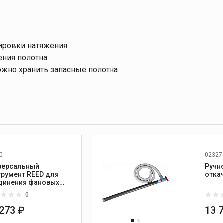
лировки натяжения
ния полотна
ожно хранить запасные полотна
0
02327
версальный
Ручн
трумент REED для
отка
динения фановых
б
0
 273 ₽
13 