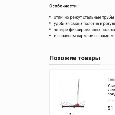
Особенности:
отлично режут стальные трубы
удобная смена полотна и регу
четыре фиксированных положе
в запасном кармане на раме м
Похожие товары
0808
Уни
инс
сое
тру
51