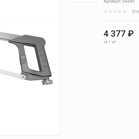
Артикул:
04489
Отз
4 377 ₽
за 1 шт