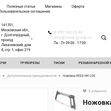
Полезные статьи
Магазины
Оферта
Пользовательское соглашение
141701,
Московская обл.,
8 495 143 53 44
г. Долгопрудный,
info@reed-group.ru
проезд
Пн - Пт 09:00 - 17:00
Лихачевский, дом
4, стр. 1, офис 219
ЮЧИ
ТРУБОРЕЗЫ
ТИСКИ
РЕЗЬБОНАРЕЗНОЙ 
АТЧИКИ
ИНСТРУМЕНТЫ ДЛЯ ОБРАБОТКИ ТРУБ
я
Дополнительные принадлежности
Ножовка REED HK1228
 ГИДРАВЛИЧЕСКИХ ИСПЫТАНИЙ
СТАНКИ ДЛЯ ВРЕЗКИ В 
В избранное
 ОБЩЕГО НАЗНАЧЕНИЯ
Кликните, чтобы скопировать 
Ножовка