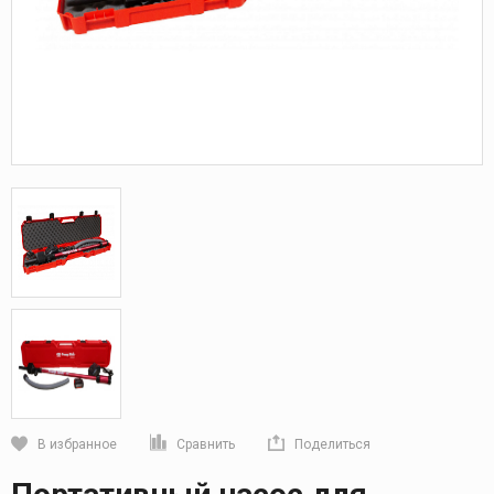
В избранное
Сравнить
Поделиться
Кликните, чтобы скопировать прямую ссылку