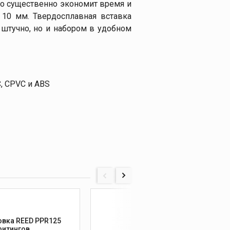
то существенно экономит время и
 10 мм. Твердосплавная вставка
штучно, но и набором в удобном
, CPVC и ABS
04524
овка REED PPR125
Зенко
фитингов
для ф