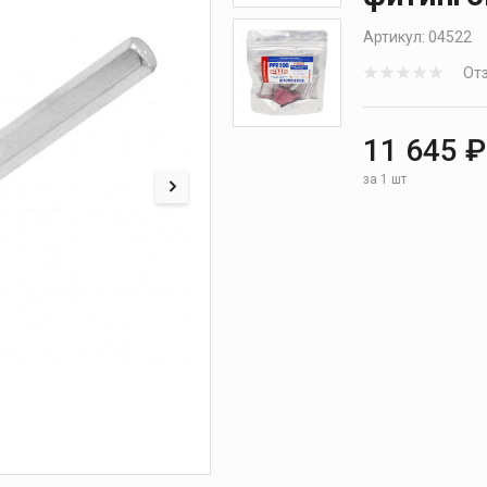
Артикул:
04522
Отз
11 645 ₽
за 1 шт