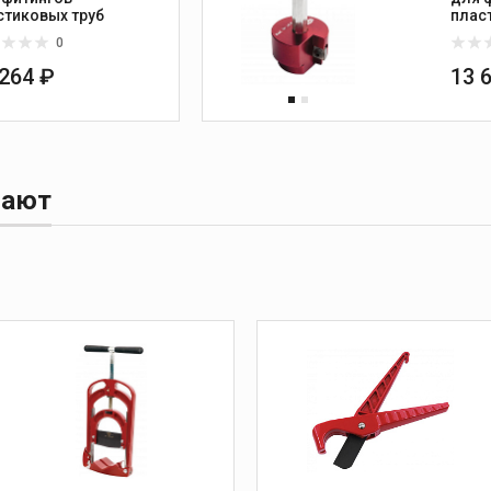
стиковых труб
плас
0
 264 ₽
13 
пают