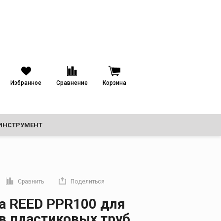
назначения
Избранное
Сравнение
Корзина
ИНСТРУМЕНТ
ТРУБОПРОВОДЫ
Сравнить
Поделиться
прямую ссылку
а REED PPR100 для
в пластиковых труб