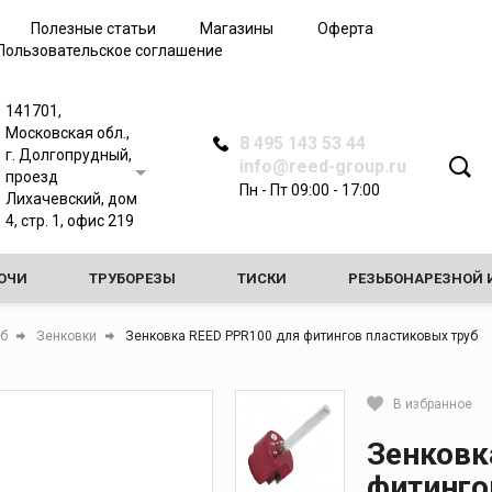
Полезные статьи
Магазины
Оферта
Пользовательское соглашение
141701,
Московская обл.,
8 495 143 53 44
г. Долгопрудный,
info@reed-group.ru
проезд
Пн - Пт 09:00 - 17:00
Лихачевский, дом
4, стр. 1, офис 219
ЮЧИ
ТРУБОРЕЗЫ
ТИСКИ
РЕЗЬБОНАРЕЗНОЙ 
АТЧИКИ
ИНСТРУМЕНТЫ ДЛЯ ОБРАБОТКИ ТРУБ
уб
Зенковки
Зенковка REED PPR100 для фитингов пластиковых труб
 ГИДРАВЛИЧЕСКИХ ИСПЫТАНИЙ
СТАНКИ ДЛЯ ВРЕЗКИ В 
В избранное
 ОБЩЕГО НАЗНАЧЕНИЯ
Кликните, чтобы скопировать 
Зенковк
фитинго