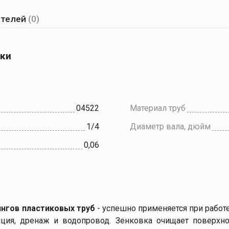
ателей
(0)
ики
04522
Материал труб
1/4
Диаметр вала, дюйм
0,06
ингов пластиковых труб
-
успешно применяется при работе
яция, дренаж и водопровод. Зенковка очищает поверхно