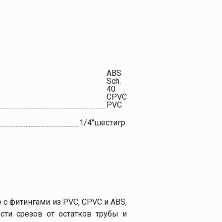
ABS
Sch.
40
CPVC
PVC
1/4"шестигр.
 с фитингами из PVC, CPVC и ABS,
сти срезов от остатков трубы и